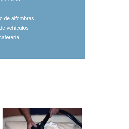
do de alfombras
de vehículos
cafetería