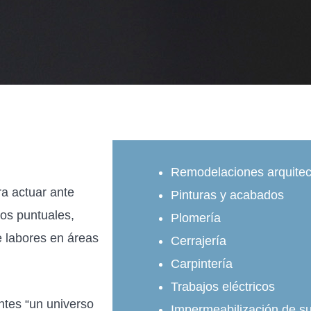
Remodelaciones arquitec
a actuar ante
Pinturas y acabados
os puntuales,
Plomería
 labores en áreas
Cerrajería
Carpintería
Trabajos eléctricos
ntes “un universo
Impermeabilización de su