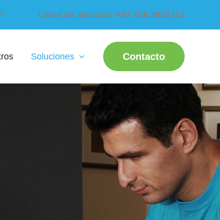
!
Línea de atención +57 318 2887474
Contacto
tros
Soluciones