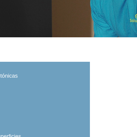
tónicas
perficies