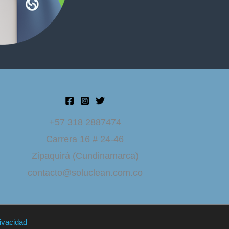
+57 318 2887474
Carrera 16 # 24-46
Zipaquirá (Cundinamarca)
contacto@soluclean.com.co
rivacidad