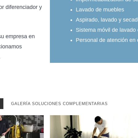
or diferenciador y
Lavado de muebles
Aspirado, lavado y seca
Sistema móvil de lavado 
 su empresa en
Personal de atención en 
rcionamos
.
GALERÍA SOLUCIONES COMPLEMENTARIAS